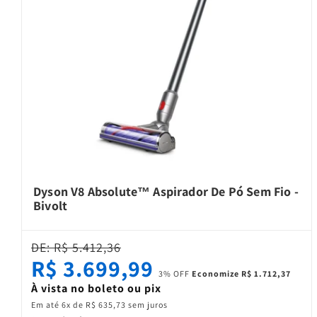
Dyson V8 Absolute™ Aspirador De Pó Sem Fio -
Bivolt
DE: R$ 5.412,36
R$ 3.699,99
3% OFF
Economize R$ 1.712,37
À vista no boleto ou pix
Em até 6x de R$ 635,73 sem juros