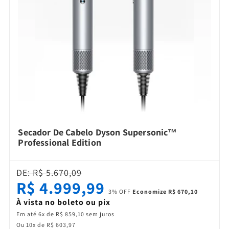
Secador De Cabelo Dyson Supersonic™
Professional Edition
DE: R$ 5.670,09
R$ 4.999,99
3% OFF
Economize R$ 670,10
À vista no boleto ou pix
Em até 6x de R$ 859,10 sem juros
Ou 10x de R$ 603,97