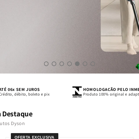
1
2
3
4
5
6
7
ATÉ 06x SEM JUROS
HOMOLOGAÇÃO PELO INM
Crédito, débito, boleto e pix
Produto 100% original e adapt
m Destaque
dutos Dyson
OFERTA EXCLUSIVA