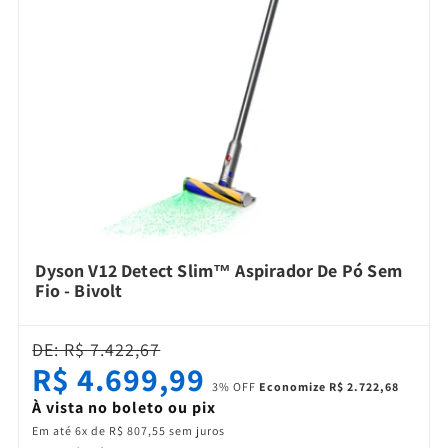
Dyson V12 Detect Slim™ Aspirador De Pó Sem
Fio - Bivolt
DE: R$ 7.422,67
R$ 4.699,99
3% OFF
Economize R$ 2.722,68
À vista no boleto ou pix
Em até 6x de R$ 807,55 sem juros